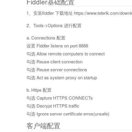
Fiddler基础配置
1、安装fiddler 下载地址 https://www.telerik.com/downloa
2、Tools->Options 进行配置
a. Connections 配置
设置 Fiddler listens on port 8888
勾选 Allow remote computers to connect
勾选 Reuse client connection
勾选 Reuse server connections
勾选 Act as system proxy on startup
b. Https 配置
勾选 Capture HTTPS CONNECTs
勾选 Decrypt HTTPS traffic
勾选 Ignore server certificate erros(unsafe)
客户端配置