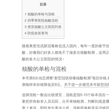
目录
1
核酸的单检与混检
2
四季青医院核酸流程
3
便宜核酸公立医院列表
4
防疫政策查询
随着奥密克戎新冠毒株也流入国内，每年一度的春节
酸，好像我们好多人都免不了做多次核酸检测，这周
酸的各大公立医院的情况~
核酸的单检与混检
本市第6次动态调整“新型冠状病毒核酸检测”项目价格,
测每样本价格降低至8元。
关于进一步规范本市新型冠
选择混检一般会比较便宜，混检是指5-10个标本混
要把所有标本人员召回，分开单独检测，判断到底是
率上来说，阳性发生率这么低，混检跟单检其实没啥