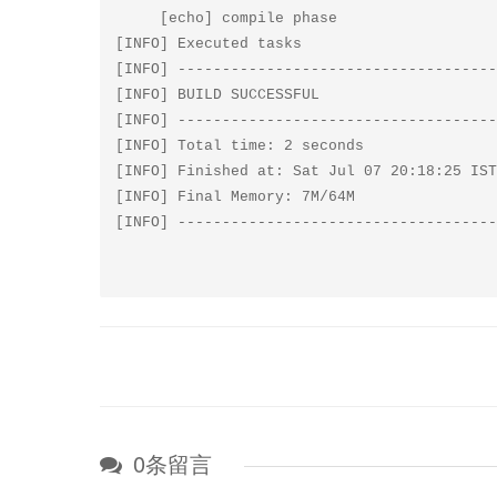
     [echo] compile phase

[INFO] Executed tasks

[INFO] ------------------------------------
[INFO] BUILD SUCCESSFUL

[INFO] ------------------------------------
[INFO] Total time: 2 seconds

[INFO] Finished at: Sat Jul 07 20:18:25 IST
[INFO] Final Memory: 7M/64M

0条留言