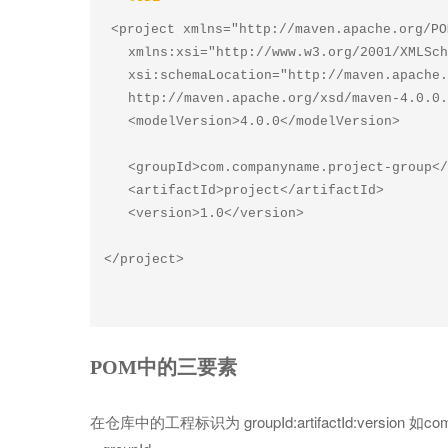
<project xmlns="http://maven.apache.org/PO
   xmlns:xsi="http://www.w3.org/2001/XMLSchema-instance"

   xsi:schemaLocation="http://maven.apache.org/POM/4.0.0

   http://maven.apache.org/xsd/maven-4.0.0.xsd">

   <modelVersion>4.0.0</modelVersion>

   <groupId>com.companyname.project-group</groupId>

   <artifactId>project</artifactId>

   <version>1.0</version>

POM中的三要素
在仓库中的工程标识为 groupId:artifactId:version 如com.c