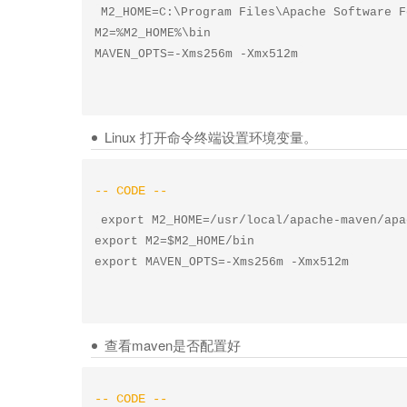
M2_HOME=C:\Program Files\Apache Software F
M2=%M2_HOME%\bin

Linux 打开命令终端设置环境变量。
export M2_HOME=/usr/local/apache-maven/apa
export M2=$M2_HOME/bin

查看maven是否配置好