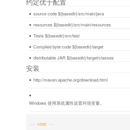
约定优于配置
source code ${basedir}/src/main/java
resources ${basedir}/src/main/resources
Tests ${basedir}/src/test
Complied byte code ${basedir}/target
distributable JAR ${basedir}/target/classes
安装
http://maven.apache.org/download.html
Windows 使用系统属性设置环境变量。