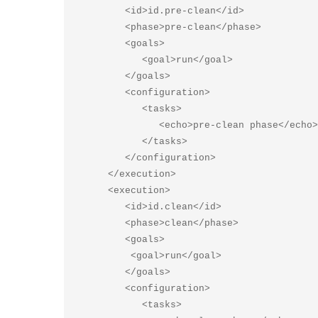
         <id>id.pre-clean</id>

         <phase>pre-clean</phase>

         <goals>

            <goal>run</goal>

         </goals>

         <configuration>

            <tasks>

               <echo>pre-clean phase</echo>

            </tasks>

         </configuration>

      </execution>

      <execution>

         <id>id.clean</id>

         <phase>clean</phase>

         <goals>

          <goal>run</goal>

         </goals>

         <configuration>

            <tasks>
