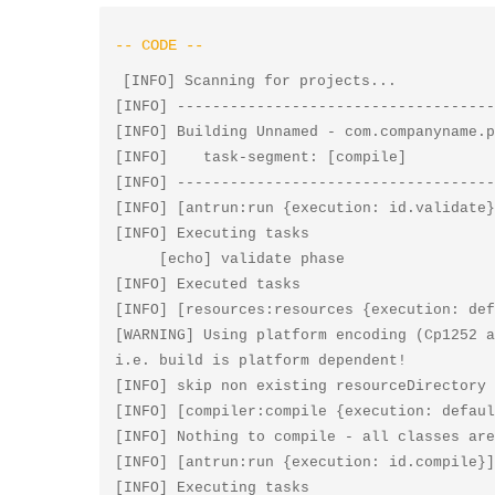
[INFO] Scanning for projects...

[INFO] ------------------------------------
[INFO] Building Unnamed - com.companyname.p
[INFO]    task-segment: [compile]

[INFO] ------------------------------------
[INFO] [antrun:run {execution: id.validate}
[INFO] Executing tasks

     [echo] validate phase

[INFO] Executed tasks

[INFO] [resources:resources {execution: def
[WARNING] Using platform encoding (Cp1252 a
i.e. build is platform dependent!

[INFO] skip non existing resourceDirectory 
[INFO] [compiler:compile {execution: defaul
[INFO] Nothing to compile - all classes are
[INFO] [antrun:run {execution: id.compile}]

[INFO] Executing tasks
