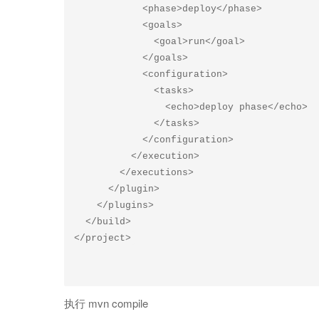
            <phase>deploy</phase>  

            <goals> 

              <goal>run</goal> 

            </goals>  

            <configuration> 

              <tasks> 

                <echo>deploy phase</echo> 

              </tasks> 

            </configuration> 

          </execution> 

        </executions> 

      </plugin> 

    </plugins> 

  </build> 

执行 mvn compile