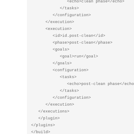
               <echo>clean phase</echo>

            </tasks>

         </configuration>

      </execution>

      <execution>

         <id>id.post-clean</id>

         <phase>post-clean</phase>

         <goals>

            <goal>run</goal>

         </goals>

         <configuration>

            <tasks>

               <echo>post-clean phase</echo>

            </tasks>

         </configuration>

      </execution>

   </executions>

   </plugin>

</plugins>

</build>
