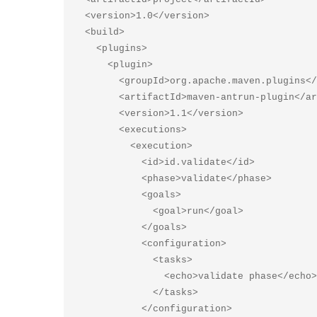
  <version>1.0</version>  

  <build> 

    <plugins> 

      <plugin> 

        <groupId>org.apache.maven.plugins</groupId>  

        <artifactId>maven-antrun-plugin</artifactId>  

        <version>1.1</version>  

        <executions> 

          <execution> 

            <id>id.validate</id>  

            <phase>validate</phase>  

            <goals> 

              <goal>run</goal> 

            </goals>  

            <configuration> 

              <tasks> 

                <echo>validate phase</echo> 

              </tasks> 

            </configuration> 
