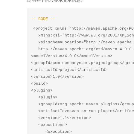
<project xmlns="http://maven.apache.org/PO
   xmlns:xsi="http://www.w3.org/2001/XMLSchema-instance"

   xsi:schemaLocation="http://maven.apache.org/POM/4.0.0

   http://maven.apache.org/xsd/maven-4.0.0.xsd">

<modelVersion>4.0.0</modelVersion>

<groupId>com.companyname.projectgroup</grou
<artifactId>project</artifactId>

<version>1.0</version>

<build>

<plugins>

   <plugin>

   <groupId>org.apache.maven.plugins</groupId>

   <artifactId>maven-antrun-plugin</artifactId>

   <version>1.1</version>

   <executions>

      <execution>
