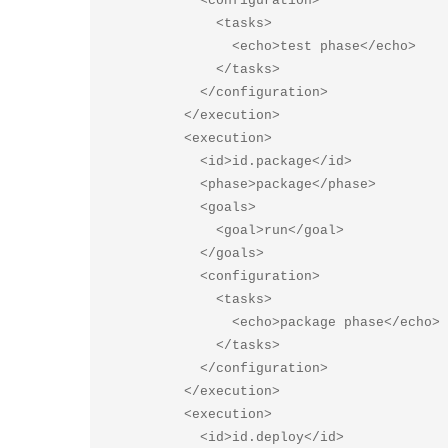
            <configuration> 

              <tasks> 

                <echo>test phase</echo> 

              </tasks> 

            </configuration> 

          </execution>  

          <execution> 

            <id>id.package</id>  

            <phase>package</phase>  

            <goals> 

              <goal>run</goal> 

            </goals>  

            <configuration> 

              <tasks> 

                <echo>package phase</echo> 

              </tasks> 

            </configuration> 

          </execution>  

          <execution> 

            <id>id.deploy</id>  
