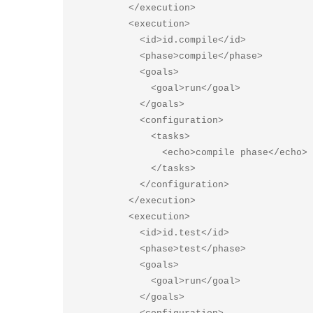
          </execution>  

          <execution> 

            <id>id.compile</id>  

            <phase>compile</phase>  

            <goals> 

              <goal>run</goal> 

            </goals>  

            <configuration> 

              <tasks> 

                <echo>compile phase</echo> 

              </tasks> 

            </configuration> 

          </execution>  

          <execution> 

            <id>id.test</id>  

            <phase>test</phase>  

            <goals> 

              <goal>run</goal> 

            </goals>  
