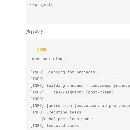
执行命令：
mvn post-clean

[INFO] Scanning for projects...

[INFO] ------------------------------------
[INFO] Building Unnamed - com.companyname.p
[INFO]    task-segment: [post-clean]

[INFO] ------------------------------------
[INFO] [antrun:run {execution: id.pre-clean
[INFO] Executing tasks

     [echo] pre-clean phase

[INFO] Executed tasks
