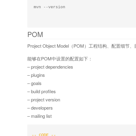
POM
Project Object Model（POM）工程结构、配置
能够在POM中设置的配置如下：
– project dependencies
– plugins
– goals
– build profiles
– project version
– developers
– mailing list