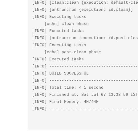
[INFO] [clean:clean {execution: default-cle
[INFO] [antrun:run {execution: id.clean}]

[INFO] Executing tasks

     [echo] clean phase

[INFO] Executed tasks

[INFO] [antrun:run {execution: id.post-clea
[INFO] Executing tasks

     [echo] post-clean phase

[INFO] Executed tasks

[INFO] ------------------------------------
[INFO] BUILD SUCCESSFUL

[INFO] ------------------------------------
[INFO] Total time: < 1 second

[INFO] Finished at: Sat Jul 07 13:38:59 IST
[INFO] Final Memory: 4M/44M
