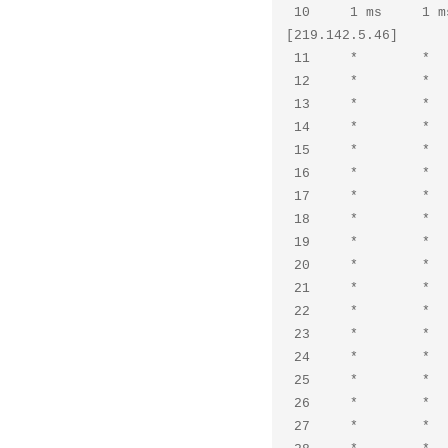
 10     1 ms     1 ms     1 ms  46.5.142.219.broad.bj.bj.dynamic.163data.com.cn

[219.142.5.46]

 11     *        *        *     Request timed out.

 12     *        *        *     Request timed out.

 13     *        *        *     Request timed out.

 14     *        *        *     Request timed out.

 15     *        *        *     Request timed out.

 16     *        *        *     Request timed out.

 17     *        *        *     Request timed out.

 18     *        *        *     Request timed out.

 19     *        *        *     Request timed out.

 20     *        *        *     Request timed out.

 21     *        *        *     Request timed out.

 22     *        *        *     Request timed out.

 23     *        *        *     Request timed out.

 24     *        *        *     Request timed out.

 25     *        *        *     Request timed out.

 26     *        *        *     Request timed out.

 27     *        *        *     Request timed out.
