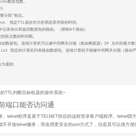
cho数据包数。 

小

要分段”标志。 

 Live. 指定TTL值在对方的系统里停留的时间。

段中记录传出和返回数据包的路由。（限制9个路由）

指定的跃点数的时间戳。

路由数据包。连续计算机可以被中间网关分隔（路由稀疏源）IP 允许的最大数量
er-list 指定的计算机列表路由数据包。连续计算机不能被中间网关分隔（路由
回的TTL判断目标机器的操作系统~
看当前端口能否访问通
登录。telnet程序是基于TELNET协议的远程登录客户端程序。telne
器都不开放telnet服务，而改用更安全的ssh方式了，但是其可以很