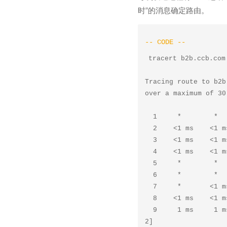
时”的消息确定路由。
tracert b2b.ccb.com

Tracing route to b2b
over a maximum of 30 
  1     *        *        *     Request timed out.

  2    <1 ms    <1 ms    <1 ms  10.138.17.101

  3    <1 ms    <1 ms    <1 ms  10.138.18.6

  4    <1 ms    <1 ms    <1 ms  106.120.160.67

  5     *        *        *     Request timed out.

  6     *        *        *     Request timed out.

  7     *       <1 ms     *     218.30.25.121

  8    <1 ms    <1 ms    <1 ms  218.30.28.85

  9     1 ms     1 ms     1 ms  2.254.120.106.static.bjtelecom.net [106.120.254.

2]
