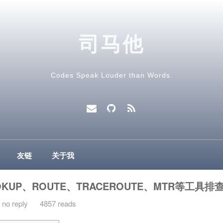
司马他
Codes Speak Louder than Words.
友链
关于我
OKUP、ROUTE、TRACEROUTE、MTR等工具
no reply
4857 reads