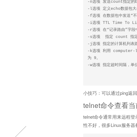
-n选项 发送count指定的E
-l选项 定义echo数据包大
-f选项 在数据包中发送“不
-i选项 TTL Time To
-r选项 在“记录路由”字
-s选项  指定 count 
-j选项 指定的计算机列表
-k选项 利用 comput
为 9。 

小技巧：可以通过ping返
telnet命令查
telnet命令通常用来远程
性不好，很多Linux服务